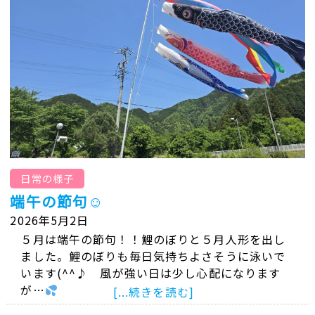
日常の様子
端午の節句☺
2026年5月2日
５月は端午の節句！！鯉のぼりと５月人形を出し
ました。鯉のぼりも毎日気持ちよさそうに泳いで
います(^^♪ 風が強い日は少し心配になります
が…
[...続きを読む]