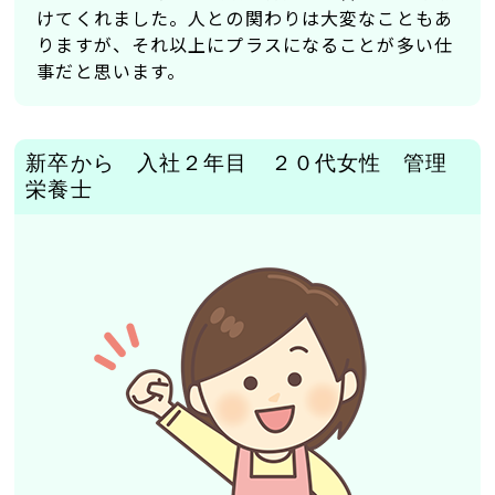
けてくれました。人との関わりは大変なこともあ
基本給
りますが、それ以上にプラスになることが多い仕
188,600円×12ヶ月
事だと思います。
2,263,200円
資格手当
新卒から 入社２年目 ２０代女性 管理
10,000円×12ヶ月
栄養士
120,000円
夜勤手当（月5回）
35,000円×12ヶ月
420,000円
通勤手当
（通勤距離15Km以上 25Km未満の場合）
12,900円×12ヶ月
154,800円