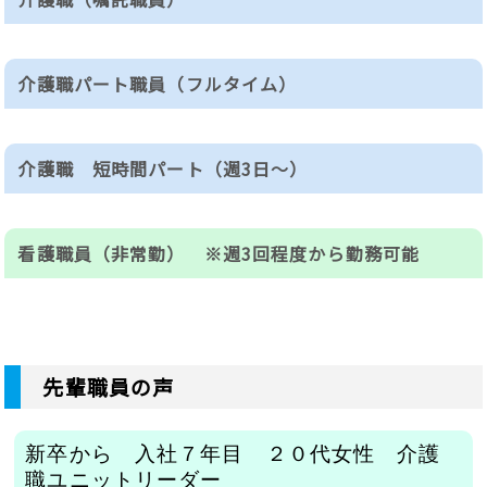
介護福祉士取得者 又は
ヘルパー2級以上かつ介護経験3年以上
必要な資格等
介護職パート職員（フルタイム）
基本給
初任者研修、ヘルパー2級以上
経験1年以上
174,000円～227,600円（初任～5年）
必要な資格等
介護職 短時間パート（週3日～）
基本給
資格手当
ヘルパー2級、初任者研修
（介護福祉士）
160,000円～172,000円
必要な資格等
時給
10,000円
看護職員（非常勤） ※週3回程度から勤務可能
登用
不問
＜時給860円～＞
夜勤手当
7：00～19：00 の内 8時間勤務
人事考課により正職員へ登用あり
必要な資格等
時給
通勤手当支給、夏冬手当あり、社会保険加入
7,000円／回
夜勤手当
准看護師または看護師
＜860円～＞
通勤手当
土・日 特別手当
先輩職員の声
朝 7：00～10：00
7,000円／回
勤務時間
夕 16：00～19：00
31,600円限度で全額支給
時給+50円
通勤手当
9：00～16：00の内３～６時間程度
新卒から 入社７年目 ２０代女性 介護
＜860円～＞
賞与
※勤務時間は応相談
職ユニットリーダー
休日
31,600円限度で全額支給