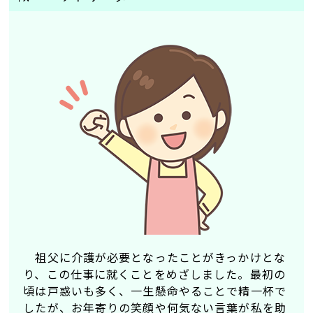
9：00～16：00 の内 3～6時間程度
4.5ヶ月分／年
時給
※勤務時間は応相談
年間110日（週休2日、希望休制度あり）
賞与
年間休日
1,300円～1,600円
土・日 特別手当
3.5ヶ月分／年
※土・日特別手当 時給＋50円
110日（4週8休）（希望休制度あり）
時給+50円
年間休日
福利厚生
110日（4週8休）（希望休制度あり）
社会保険（厚生年金、健康保険、雇用保険）加入
福利厚生
退職金制度あり
社会保険（厚生年金、健康保険、雇用保険）加入
勤務時間
退職金制度あり
＜ユニット型＞
勤務時間
早番 7：00～16：00
遅番 12：00～21：00
早番 7：00～16：00
日勤 9：00～18：00
祖父に介護が必要となったことがきっかけとな
遅番 12：00～21：00
夜勤 21：00～7：00
り、この仕事に就くことをめざしました。最初の
日勤 9：00～18：00
頃は戸惑いも多く、一生懸命やることで精一杯で
夜勤 21：00～7：00
したが、お年寄りの笑顔や何気ない言葉が私を助