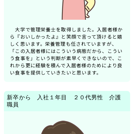
賞与
188,600円×4.5ヶ月
848,700円
大学で管理栄養士を取得しました。入居者様か
合計
ら『おいしかったよ』と笑顔で言って頂けると嬉
しく思います。栄養管理も任されていますが、
3,806,700円
「この入居者様にはこういう病態だから、こうい
う食事を」という判断が素早くできないので、こ
月額にすると・・・
れから更に経験を積んで入居者様のためにより良
317,225円／月
い食事を提供していきたいと思います。
新卒から 入社１年目 ２０代男性 介護
職員