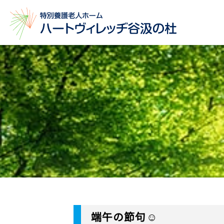
端午の節句☺